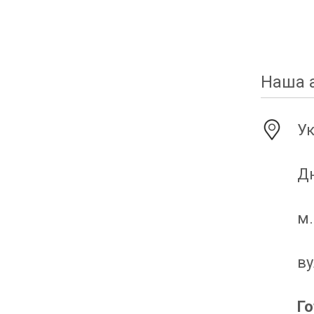
Наша 
Ук
Дн
м.
ву
Г